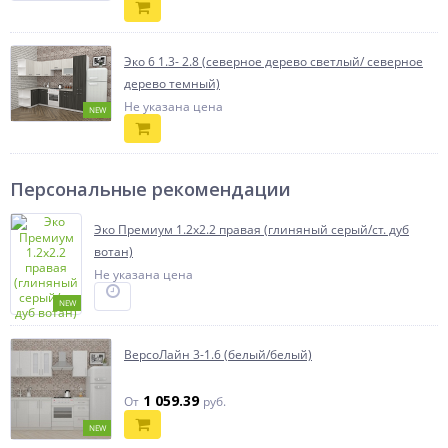
Эко 6 1.3- 2.8 (северное дерево светлый/ северное
дерево темный)
Не указана цена
NEW
Персональные рекомендации
Эко Премиум 1.2x2.2 правая (глиняный серый/ст. дуб
вотан)
Не указана цена
NEW
ВерсоЛайн 3-1.6 (белый/белый)
1 059.39
От
руб.
NEW