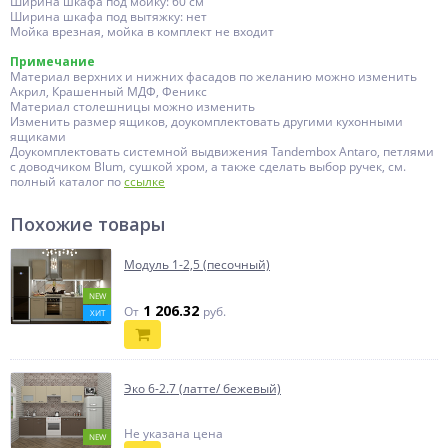
Ширина шкафа под мойку: 60 см
Ширина шкафа под вытяжку: нет
Мойка врезная, мойка в комплект не входит
Примечание
Материал верхних и нижних фасадов по желанию можно изменить
Акрил, Крашенный МДФ, Феникс
Материал столешницы можно изменить
Изменить размер ящиков, доукомплектовать другими кухонными
ящиками
Доукомплектовать системной выдвижения Tandembox Antaro, петлями
с доводчиком Blum, сушкой хром, а также сделать выбор ручек, см.
полный каталог по
ссылке
Похожие товары
Модуль 1-2,5 (песочный)
NEW
1 206.32
От
руб.
ХИТ
Эко 6-2.7 (латте/ бежевый)
Не указана цена
NEW