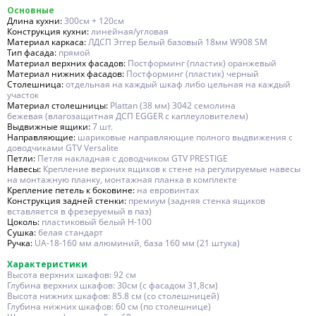
Основные
Длина кухни:
300см + 120см
Конструкция кухни:
линейная/угловая
Материал каркаса:
ЛДСП Эггер Белый базовый 18мм W908 SM
Тип фасада:
прямой
Материал верхних фасадов:
Постформинг (пластик) оранжевый
Материал нижних фасадов:
Постформинг (пластик) черный
Столешница:
отдельная на каждый шкаф либо цельная на каждый
участок
Материал столешницы:
Plattan (38 мм) 3042 семолина
бежевая (влагозащитная ДСП EGGER с каплеуловителем)
Выдвижные ящики:
7 шт.
Направляющие:
шариковые направляющие полного выдвижения с
доводчиками GTV Versalite
Петли:
Петля накладная с доводчиком GTV PRESTIGE
Навесы:
Крепление верхних ящиков к стене на регулируемые навесы
на монтажную планку, монтажная планка в комплекте
Крепление петель к боковине:
на евровинтах
Конструкция задней стенки:
премиум (задняя стенка ящиков
вставляется в фрезеруемый в паз)
Цоколь:
пластиковый белый H-100
Сушка:
белая стандарт
Ручка:
UA-18-160 мм алюминий, база 160 мм (21 штука)
Характеристики
Высота верхних шкафов: 92 см
Глубина верхних шкафов: 30см (с фасадом 31,8см)
Высота нижних шкафов: 85.8 см (со столешницей)
Глубина нижних шкафов: 60 см (по столешнице)