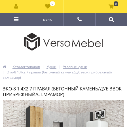
0
0
МЕНЮ
Каталог товаров
Кухни
Угловые кухни
Эко-8 1.4x2.7 правая (бетонный камень/дуб эвок прибрежный/
ст.мрамор)
ЭКО-8 1.4X2.7 ПРАВАЯ (БЕТОННЫЙ КАМЕНЬ/ДУБ ЭВОК
ПРИБРЕЖНЫЙ/СТ.МРАМОР)